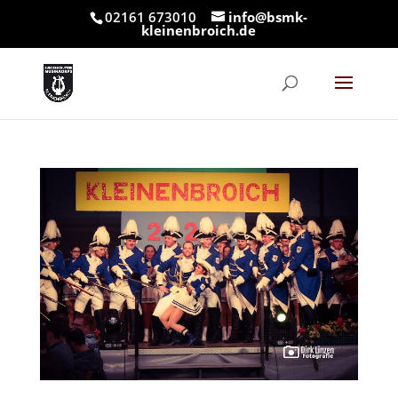
02161 673010
info@bsmk-
kleinenbroich.de