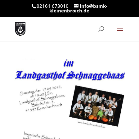
02161 673010
info@bsmk-
kleinenbroich.de